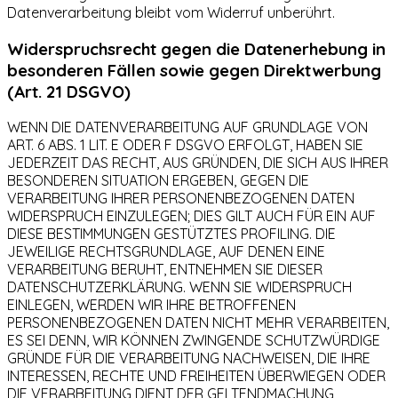
Datenverarbeitung bleibt vom Widerruf unberührt.
Widerspruchsrecht gegen die Datenerhebung in
besonderen Fällen sowie gegen Direktwerbung
(Art. 21 DSGVO)
WENN DIE DATENVERARBEITUNG AUF GRUNDLAGE VON
ART. 6 ABS. 1 LIT. E ODER F DSGVO ERFOLGT, HABEN SIE
JEDERZEIT DAS RECHT, AUS GRÜNDEN, DIE SICH AUS IHRER
BESONDEREN SITUATION ERGEBEN, GEGEN DIE
VERARBEITUNG IHRER PERSONENBEZOGENEN DATEN
WIDERSPRUCH EINZULEGEN; DIES GILT AUCH FÜR EIN AUF
DIESE BESTIMMUNGEN GESTÜTZTES PROFILING. DIE
JEWEILIGE RECHTSGRUNDLAGE, AUF DENEN EINE
VERARBEITUNG BERUHT, ENTNEHMEN SIE DIESER
DATENSCHUTZERKLÄRUNG. WENN SIE WIDERSPRUCH
EINLEGEN, WERDEN WIR IHRE BETROFFENEN
PERSONENBEZOGENEN DATEN NICHT MEHR VERARBEITEN,
ES SEI DENN, WIR KÖNNEN ZWINGENDE SCHUTZWÜRDIGE
GRÜNDE FÜR DIE VERARBEITUNG NACHWEISEN, DIE IHRE
INTERESSEN, RECHTE UND FREIHEITEN ÜBERWIEGEN ODER
DIE VERARBEITUNG DIENT DER GELTENDMACHUNG,